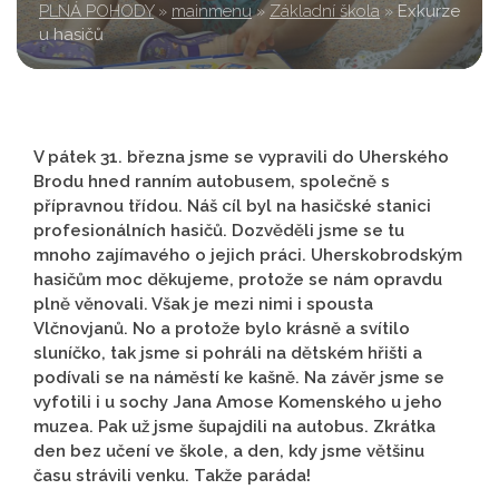
PLNÁ POHODY
»
mainmenu
»
Základní škola
»
Exkurze
u hasičů
V pátek 31. března jsme se vypravili do Uherského
Brodu hned ranním autobusem, společně s
přípravnou třídou. Náš cíl byl na hasičské stanici
profesionálních hasičů. Dozvěděli jsme se tu
mnoho zajímavého o jejich práci. Uherskobrodským
hasičům moc děkujeme, protože se nám opravdu
plně věnovali. Však je mezi nimi i spousta
Vlčnovjanů. No a protože bylo krásně a svítilo
sluníčko, tak jsme si pohráli na dětském hřišti a
podívali se na náměstí ke kašně. Na závěr jsme se
vyfotili i u sochy Jana Amose Komenského u jeho
muzea. Pak už jsme šupajdili na autobus. Zkrátka
den bez učení ve škole, a den, kdy jsme většinu
času strávili venku. Takže paráda!