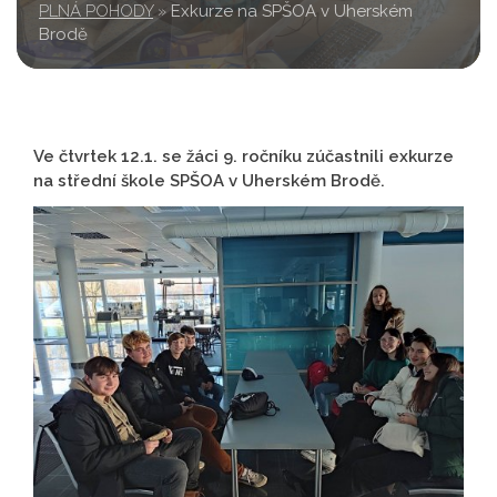
PLNÁ POHODY
»
Exkurze na SPŠOA v Uherském
Brodě
Ve čtvrtek 12.1. se žáci 9. ročníku zúčastnili exkurze
na střední škole SPŠOA v Uherském Brodě.