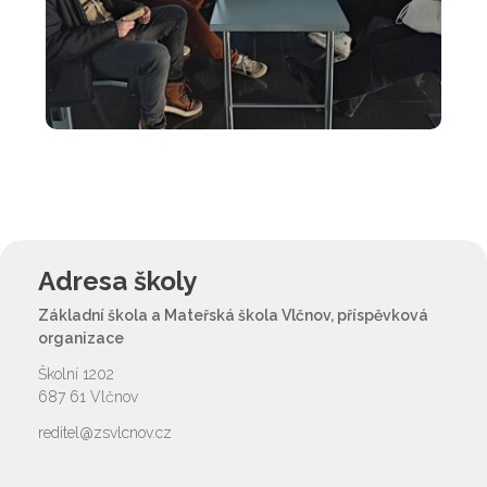
Adresa školy
Základní škola a Mateřská škola Vlčnov, příspěvková
organizace
Školní 1202
687 61 Vlčnov
reditel@zsvlcnov.cz