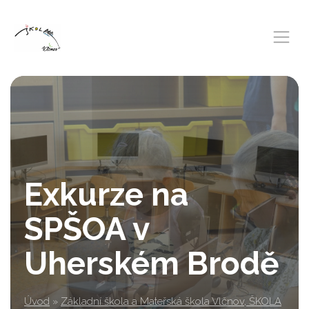
Exkurze na
SPŠOA v
Uherském Brodě
Úvod
»
Základní škola a Mateřská škola Vlčnov, ŠKOLA