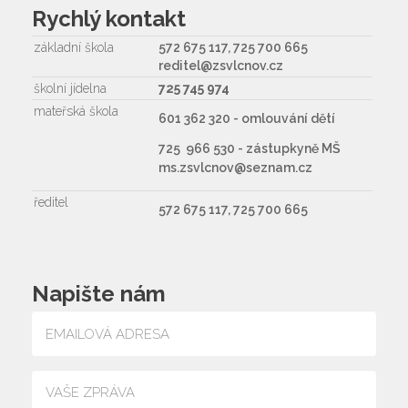
Rychlý kontakt
základní škola
572 675 117, 725 700 665
reditel@zsvlcnov.cz
školní jídelna
725 745 974
mateřská škola
601 362 320 - omlouvání dětí
725 966 530 - zástupkyně MŠ
ms.zsvlcnov@seznam.cz
ředitel
572 675 117, 725 700 665
Napište nám