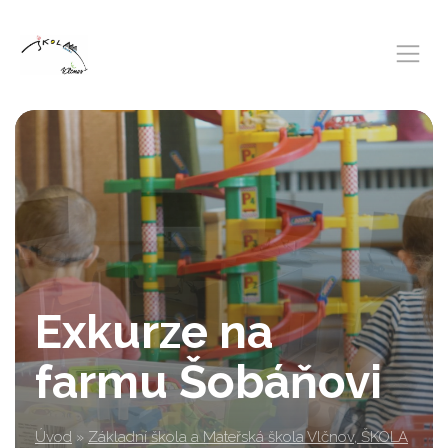
Exkurze na
farmu Šobáňovi
Úvod
»
Základní škola a Mateřská škola Vlčnov, ŠKOLA