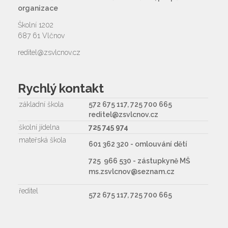
organizace
Školní 1202
687 61 Vlčnov
reditel@zsvlcnov.cz
Rychlý kontakt
základní škola
572 675 117, 725 700 665
reditel@zsvlcnov.cz
školní jídelna
725 745 974
mateřská škola
601 362 320 - omlouvání dětí
725 966 530 - zástupkyně MŠ
ms.zsvlcnov@seznam.cz
ředitel
572 675 117, 725 700 665