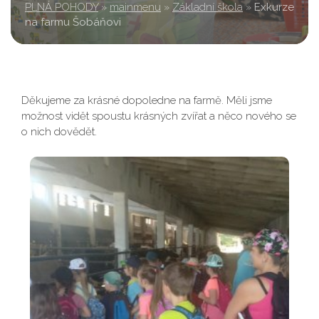
PLNÁ POHODY
»
mainmenu
»
Základní škola
»
Exkurze
na farmu Šobáňovi
Děkujeme za krásné dopoledne na farmě. Měli jsme
možnost vidět spoustu krásných zvířat a něco nového se
o nich dovědět.