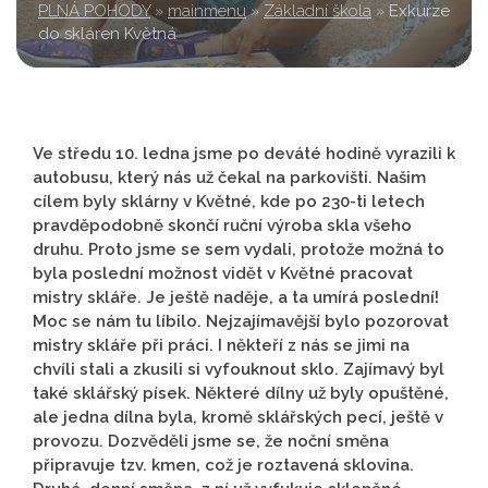
PLNÁ POHODY
»
mainmenu
»
Základní škola
»
Exkurze
do skláren Květná
Ve středu 10. ledna jsme po deváté hodině vyrazili k
autobusu, který nás už čekal na parkovišti. Našim
cílem byly sklárny v Květné, kde po 230-ti letech
pravděpodobně skončí ruční výroba skla všeho
druhu. Proto jsme se sem vydali, protože možná to
byla poslední možnost vidět v Květné pracovat
mistry skláře. Je ještě naděje, a ta umírá poslední!
Moc se nám tu líbilo. Nejzajímavější bylo pozorovat
mistry skláře při práci. I někteří z nás se jimi na
chvíli stali a zkusili si vyfouknout sklo. Zajímavý byl
také sklářský písek. Některé dílny už byly opuštěné,
ale jedna dílna byla, kromě sklářských pecí, ještě v
provozu. Dozvěděli jsme se, že noční směna
připravuje tzv. kmen, což je roztavená sklovina.