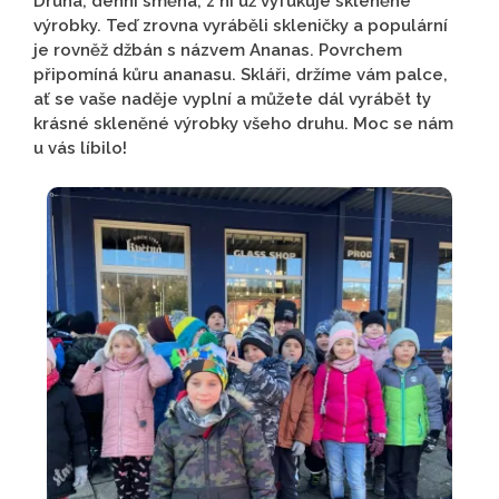
Druhá, denní směna, z ní už vyfukuje skleněné
výrobky. Teď zrovna vyráběli skleničky a populární
je rovněž džbán s názvem Ananas. Povrchem
připomíná kůru ananasu. Skláři, držíme vám palce,
ať se vaše naděje vyplní a můžete dál vyrábět ty
krásné skleněné výrobky všeho druhu. Moc se nám
u vás líbilo!