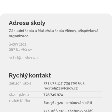
Adresa školy
Základní škola a Mateřská škola Vlčnov, příspěvková
organizace
Školní 1202
687 61 Vlčnov
reditel@zsvlcnov.cz
Rychlý kontakt
základní škola
572 675 117, 725 700 665
reditel@zsvlcnov.cz
školní jídelna
725 745 974
mateřská škola
601 362 320 - omlouvání dětí
725 966 530 - zástupkyně MŠ