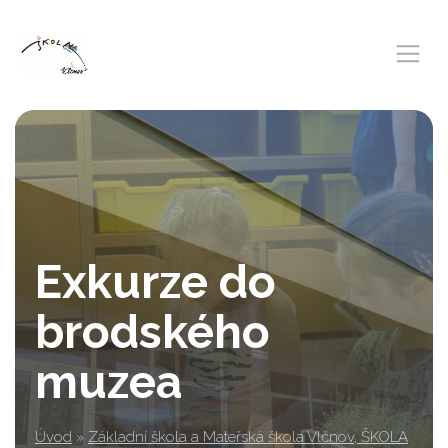
Exkurze do
brodského
muzea
Úvod
»
Základní škola a Mateřská škola Vlčnov, ŠKOLA