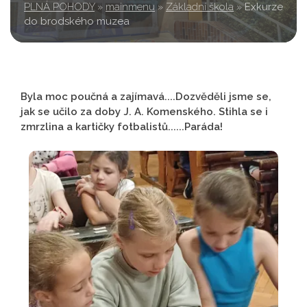
PLNÁ POHODY
»
mainmenu
»
Základní škola
»
Exkurze
do brodského muzea
Byla moc poučná a zajímavá....Dozvěděli jsme se,
jak se učilo za doby J. A. Komenského. Stihla se i
zmrzlina a kartičky fotbalistů......Paráda!