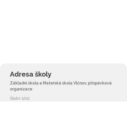
Adresa školy
Základní škola a Mateřská škola Vlčnov, příspěvková
organizace
Školní 1202
687 61 Vlčnov
reditel@zsvlcnov.cz