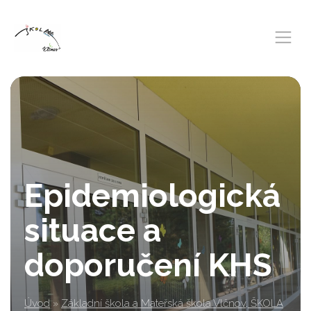
Epidemiologická
situace a
doporučení KHS
Úvod
»
Základní škola a Mateřská škola Vlčnov, ŠKOLA