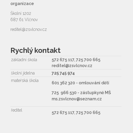
organizace
Školní 1202
687 61 Vlčnov
reditel@zsvlcnov.cz
Rychlý kontakt
základní škola
572 675 117, 725 700 665
reditel@zsvlcnov.cz
školní jídelna
725 745 974
mateřská škola
601 362 320 - omlouvání dětí
725 966 530 - zástupkyně MŠ
ms.zsvlcnov@seznam.cz
ředitel
572 675 117, 725 700 665