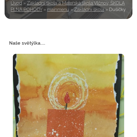
Úvod
»
Základní škola a Mateřská škola Vlčnov, ŠKOLA
PLNÁ POHODY
»
mainmenu
»
Základní škola
»
Dušičky
Naše světýlka....