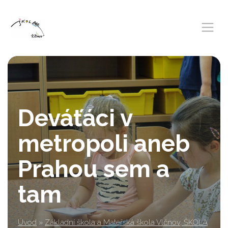
Deváťáci v
metropoli aneb
Prahou sem a
tam
Úvod
»
Základní škola a Mateřská škola Vlčnov, ŠKOLA