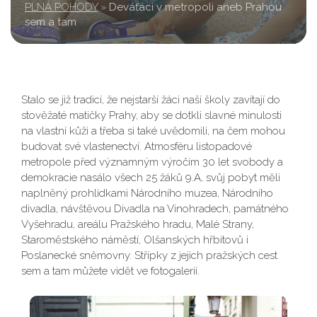
PLNÁ POHODY
»
Deváťáci v metropoli aneb Prahou
sem a tam
Stalo se již tradicí, že nejstarší žáci naší školy zavítají do
stověžaté matičky Prahy, aby se dotkli slavné minulosti
na vlastní kůži a třeba si také uvědomili, na čem mohou
budovat své vlastenectví. Atmosféru listopadové
metropole před významným výročím 30 let svobody a
demokracie nasálo všech 25 žáků 9.A, svůj pobyt měli
naplněný prohlídkami Národního muzea, Národního
divadla, návštěvou Divadla na Vinohradech, památného
Vyšehradu, areálu Pražského hradu, Malé Strany,
Staroměstského náměstí, Olšanských hřbitovů i
Poslanecké sněmovny. Střípky z jejich pražských cest
sem a tam můžete vidět ve fotogalerii.