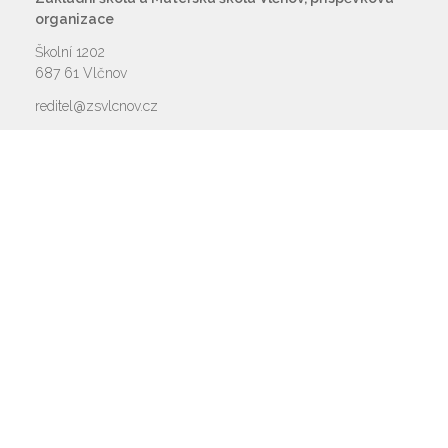
organizace
Školní 1202
687 61 Vlčnov
reditel@zsvlcnov.cz
Rychlý kontakt
základní škola
572 675 117, 725 700 665
reditel@zsvlcnov.cz
školní jídelna
725 745 974
mateřská škola
601 362 320 - omlouvání dětí
725 966 530 - zástupkyně MŠ
ms.zsvlcnov@seznam.cz
ředitel
572 675 117, 725 700 665