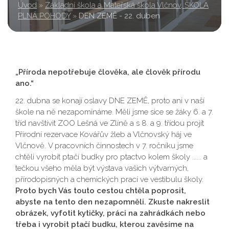
Úvod
»
Základní škola a Mateřská škola Vlčnov, ŠKOLA
PLNÁ POHODY
»
DEN ZEMĚ - 22. duben
„Příroda nepotřebuje člověka, ale člověk přírodu
ano.“
22. dubna se konají oslavy DNE ZEMĚ, proto ani v naší
škole na ně nezapomínáme. Měli jsme sice se žáky 6. a 7.
tříd navštívit ZOO Lešná ve Zlíně a s 8. a 9. třídou projít
Přírodní rezervace Kovářův žleb a Vlčnovský háj ve
Vlčnově. V pracovních činnostech v 7. ročníku jsme
chtěli vyrobit ptačí budky pro ptactvo kolem školy ...... a
tečkou všeho měla být výstava vašich výtvarných,
přírodopisných a chemických prací ve vestibulu školy.
Proto bych Vás touto cestou chtěla poprosit,
abyste na tento den nezapomněli. Zkuste nakreslit
obrázek, vyfotit kytičky, práci na zahrádkách nebo
třeba i vyrobit ptačí budku, kterou zavěsíme na