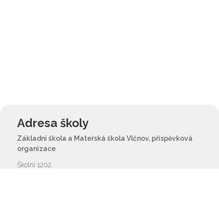
Adresa školy
Základní škola a Mateřská škola Vlčnov, příspěvková
organizace
Školní 1202
687 61 Vlčnov
reditel@zsvlcnov.cz