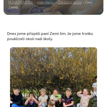
PLNÁ POHODY
»
mainmenu
»
Základní škola
»
Den
Země
Dnes jsme přispěli paní Zemi tím, že jsme trošku
pouklízeli okolí naši školy.