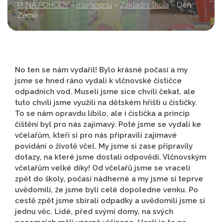
PLNÁ POHODY
»
mainmenu
»
Základní škola
»
Den
Země
No ten se nám vydařil! Bylo krásné počasí a my
jsme se hned ráno vydali k vlčnovské čističce
odpadních vod. Museli jsme sice chvíli čekat, ale
tuto chvíli jsme využili na dětském hřišti u čističky.
To se nám opravdu líbilo, ale i čistička a princip
čištění byl pro nás zajímavý. Poté jsme se vydali ke
včelařům, kteří si pro nás připravili zajímavé
povídání o životě včel. My jsme si zase připravily
dotazy, na které jsme dostali odpovědi. Vlčnovským
včelařům velké díky! Od včelařů jsme se vraceli
zpět do školy, počasí nádherné a my jsme si teprve
uvědomili, že jsme byli celé dopoledne venku. Po
cestě zpět jsme sbírali odpadky a uvědomili jsme si
jednu věc. Lidé, před svými domy, na svých