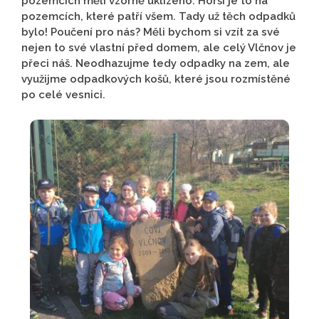
pozemcích měli vzorně uklizeno. Horší je to na
pozemcích, které patří všem. Tady už těch odpadků
bylo! Poučení pro nás? Měli bychom si vzít za své
nejen to své vlastní před domem, ale celý Vlčnov je
přeci náš. Neodhazujme tedy odpadky na zem, ale
využijme odpadkových košů, které jsou rozmístěné
po celé vesnici.