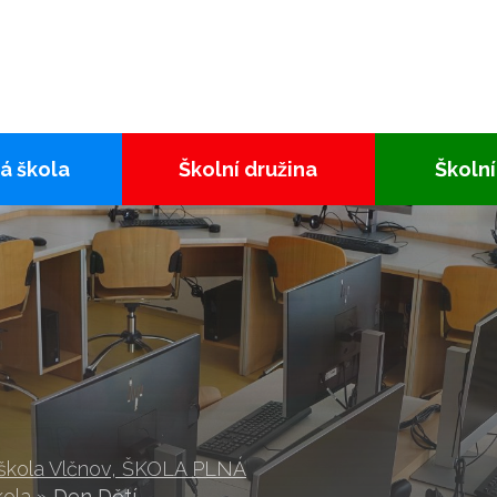
á škola
Školní družina
Školní
 škola Vlčnov, ŠKOLA PLNÁ
kola
»
Den Dětí