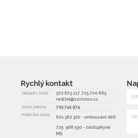
Rychlý kontakt
Na
základní škola
572 675 117, 725 700 665
reditel@zsvlcnov.cz
školní jídelna
725 745 974
mateřská škola
601 362 320 - omlouvání dětí
725 966 530 - zástupkyně
MŠ