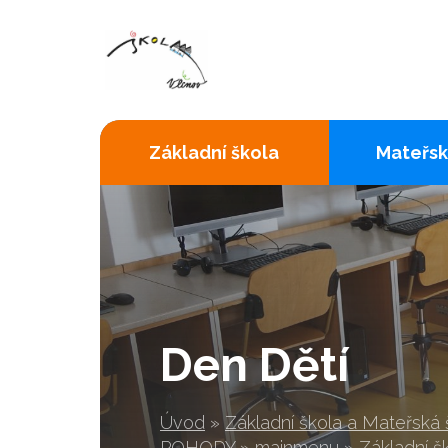
Základní škola
Mateřsk
Den Dětí
Úvod
»
Základní škola a Mateřská
POHODY
»
mainmenu
»
Základní š