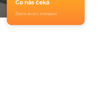
Co nás čeká
Žádné akce k zobrazení