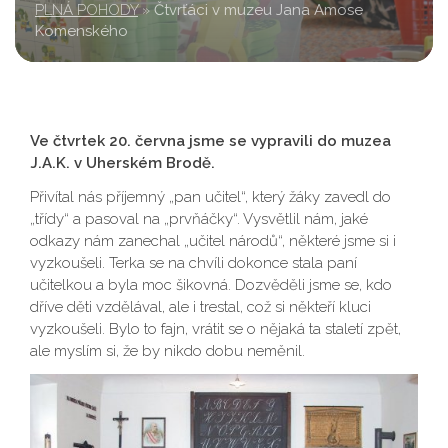
PLNÁ POHODY
»
Čtvrťáci v muzeu Jana Amose
Komenského
Ve čtvrtek 20. června jsme se vypravili do muzea
J.A.K. v Uherském Brodě.
Přivítal nás příjemný „pan učitel“, který žáky zavedl do
„třídy“ a pasoval na „prvňáčky“. Vysvětlil nám, jaké
odkazy nám zanechal „učitel národů“, některé jsme si i
vyzkoušeli. Terka se na chvíli dokonce stala paní
učitelkou a byla moc šikovná. Dozvěděli jsme se, kdo
dříve děti vzdělával, ale i trestal, což si někteří kluci
vyzkoušeli. Bylo to fajn, vrátit se o nějaká ta staletí zpět,
ale myslím si, že by nikdo dobu neměnil.