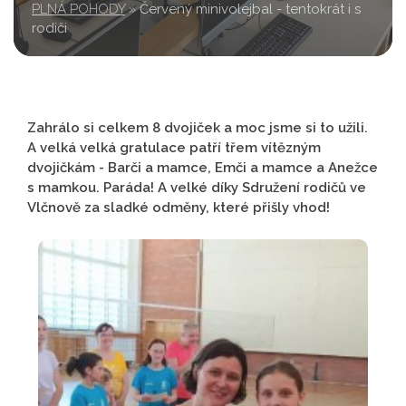
PLNÁ POHODY
»
Červený minivolejbal - tentokrát i s
rodiči
Zahrálo si celkem 8 dvojiček a moc jsme si to užili.
A velká velká gratulace patří třem vítězným
dvojičkám - Barči a mamce, Emči a mamce a Anežce
s mamkou. Paráda! A velké díky Sdružení rodičů ve
Vlčnově za sladké odměny, které přišly vhod!