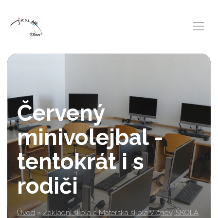
Červený
minivolejbal -
tentokrát i s
rodiči
Úvod
»
Základní škola a Mateřská škola Vlčnov, ŠKOLA