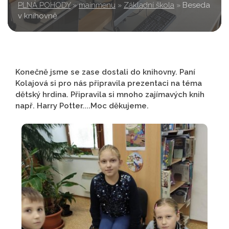
PLNÁ POHODY
»
mainmenu
»
Základní škola
»
Beseda
v knihovně
Konečně jsme se zase dostali do knihovny. Paní
Kolajová si pro nás připravila prezentaci na téma
dětský hrdina. Připravila si mnoho zajímavých knih
např. Harry Potter....Moc děkujeme.