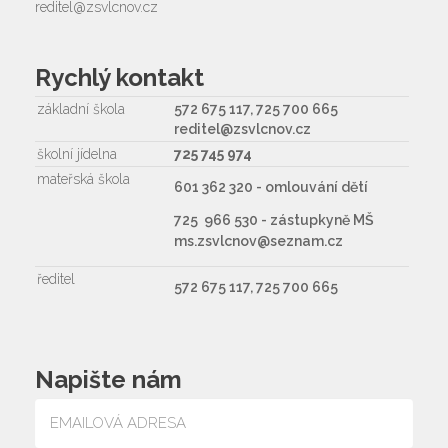
reditel@zsvlcnov.cz
Rychlý kontakt
základní škola
572 675 117, 725 700 665
reditel@zsvlcnov.cz
školní jídelna
725 745 974
mateřská škola
601 362 320 - omlouvání dětí
725 966 530 - zástupkyně MŠ
ms.zsvlcnov@seznam.cz
ředitel
572 675 117, 725 700 665
Napište nám