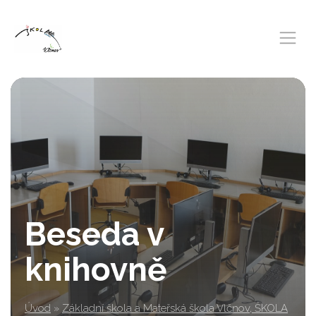
Beseda v
knihovně
Úvod
»
Základní škola a Mateřská škola Vlčnov, ŠKOLA