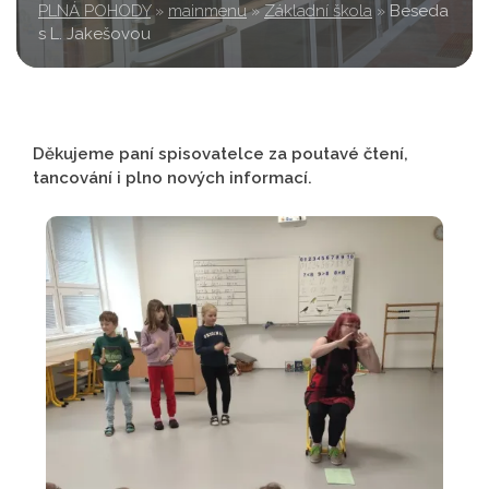
PLNÁ POHODY
»
mainmenu
»
Základní škola
»
Beseda
s L. Jakešovou
Děkujeme paní spisovatelce za poutavé čtení,
tancování i plno nových informací.