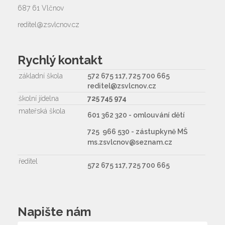
687 61 Vlčnov
reditel@zsvlcnov.cz
Rychlý kontakt
základní škola
572 675 117, 725 700 665
reditel@zsvlcnov.cz
školní jídelna
725 745 974
mateřská škola
601 362 320 - omlouvání dětí
725 966 530 - zástupkyně MŠ
ms.zsvlcnov@seznam.cz
ředitel
572 675 117, 725 700 665
Napište nám