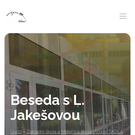
Beseda s L.
Jakešovou
Úvod
»
Základní škola a Mateřská škola Vlčnov, ŠKOLA