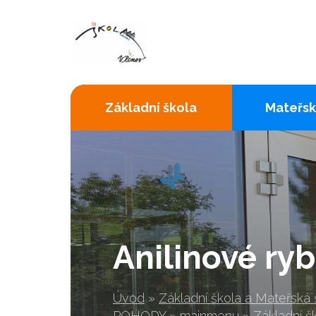
Základní škola
Mateřsk
Anilinové ryb
Úvod
»
Základní škola a Mateřská
POHODY
»
mainmenu
»
Základní š