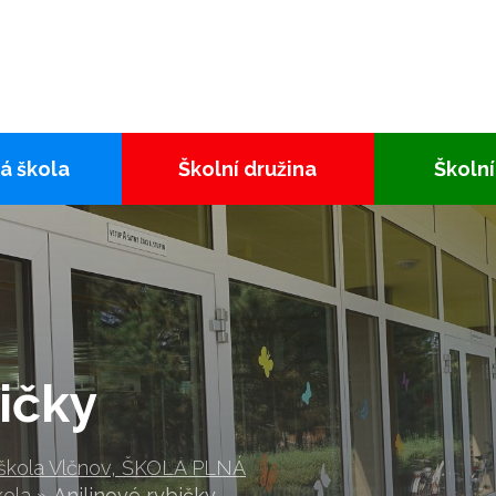
á škola
Školní družina
Školní
ičky
 škola Vlčnov, ŠKOLA PLNÁ
kola
»
Anilinové rybičky