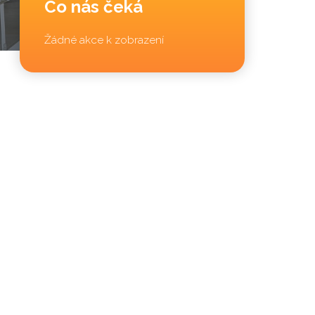
Co nás čeká
Žádné akce k zobrazení