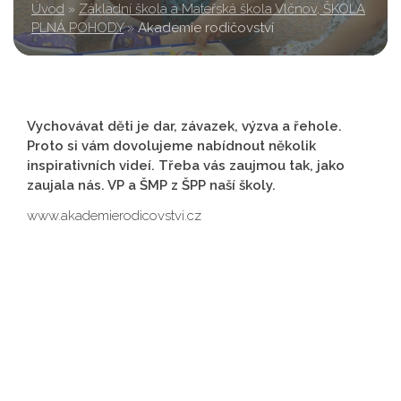
Úvod
»
Základní škola a Mateřská škola Vlčnov, ŠKOLA
PLNÁ POHODY
»
Akademie rodičovství
Vychovávat děti je dar, závazek, výzva a řehole.
Proto si vám dovolujeme nabídnout několik
inspirativních videí. Třeba vás zaujmou tak, jako
zaujala nás. VP a ŠMP z ŠPP naší školy.
www.akademierodicovstvi.cz