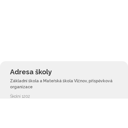
Adresa školy
Základní škola a Mateřská škola Vlčnov, příspěvková
organizace
Školní 1202
687 61 Vlčnov
reditel@zsvlcnov.cz