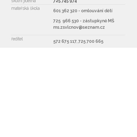
školní jídelna
725 745 974
mateřská škola
601 362 320 - omlouvání dětí
725 966 530 - zástupkyně MŠ
ms.zsvlcnov@seznam.cz
ředitel
572 675 117, 725 700 665
Napište nám
Souhlasím se zpracováním osobních údajů