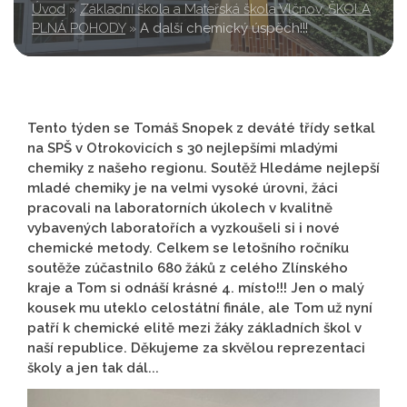
Úvod
»
Základní škola a Mateřská škola Vlčnov, ŠKOLA
PLNÁ POHODY
»
A další chemický úspěch!!!
Tento týden se Tomáš Snopek z deváté třídy setkal
na SPŠ v Otrokovicích s 30 nejlepšími mladými
chemiky z našeho regionu. Soutěž Hledáme nejlepší
mladé chemiky je na velmi vysoké úrovni, žáci
pracovali na laboratorních úkolech v kvalitně
vybavených laboratořích a vyzkoušeli si i nové
chemické metody. Celkem se letošního ročníku
soutěže zúčastnilo 680 žáků z celého Zlínského
kraje a Tom si odnáší krásné 4. místo!!! Jen o malý
kousek mu uteklo celostátní finále, ale Tom už nyní
patří k chemické elitě mezi žáky základních škol v
naší republice. Děkujeme za skvělou reprezentaci
školy a jen tak dál...