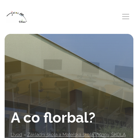
A co florbal?
Úvod
»
Základní škola a Mateřská škola Vlčnov, ŠKOLA