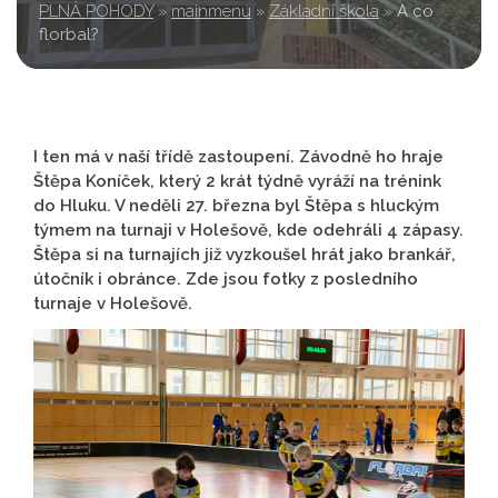
PLNÁ POHODY
»
mainmenu
»
Základní škola
»
A co
florbal?
I ten má v naší třídě zastoupení. Závodně ho hraje
Štěpa Koníček, který 2 krát týdně vyráží na trénink
do Hluku. V neděli 27. března byl Štěpa s hluckým
týmem na turnaji v Holešově, kde odehráli 4 zápasy.
Štěpa si na turnajích již vyzkoušel hrát jako brankář,
útočník i obránce. Zde jsou fotky z posledního
turnaje v Holešově.