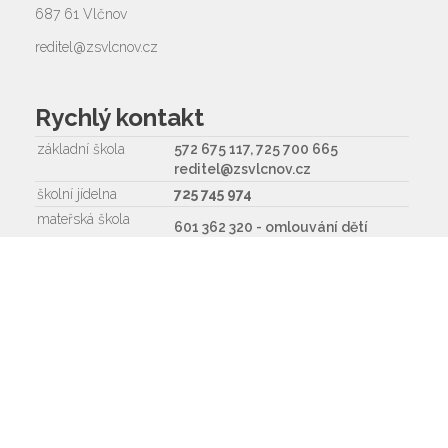
687 61 Vlčnov
reditel@zsvlcnov.cz
Rychlý kontakt
základní škola
572 675 117, 725 700 665
reditel@zsvlcnov.cz
školní jídelna
725 745 974
mateřská škola
601 362 320 - omlouvání dětí
725 966 530 - zástupkyně MŠ
ms.zsvlcnov@seznam.cz
ředitel
572 675 117, 725 700 665
Napište nám