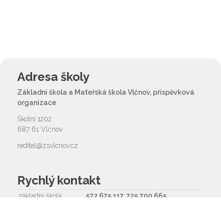
Adresa školy
Základní škola a Mateřská škola Vlčnov, příspěvková
organizace
Školní 1202
687 61 Vlčnov
reditel@zsvlcnov.cz
Rychlý kontakt
základní škola
572 675 117, 725 700 665
reditel@zsvlcnov.cz
školní jídelna
725 745 974