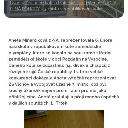
Úvod
»
Základní škola a Mateřská škola Vlčnov, ŠKOLA
PLNÁ POHODY
»
3. místo v republikovém kole
Aneta Minarčíková z 9.A, reprezentovala 6. února
naši školu v republikovém kole zemědělské
olympiády, které se konalo na soukromé střední
zemědělské škole v obci Pozďatín na Vysočině.
Daného kola se zúčastnilo 34. dívek a chlapců z
různých krajů České republiky. I v této veliké
konkurenci dokázala Aneta výtečně reprezentovat
ZŠ Vlčnov a vybojovat úžasné 3. místo, což byl
krásný okamžik nejem pro ni, ale i pro mě jako
přihlížejícího. Anetě gratuluji a přeji mnoho úspěchů
v dalších soutěžích. L. Trtek